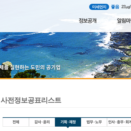
좋음
23㎍
미세먼지
사전정보공표리스트