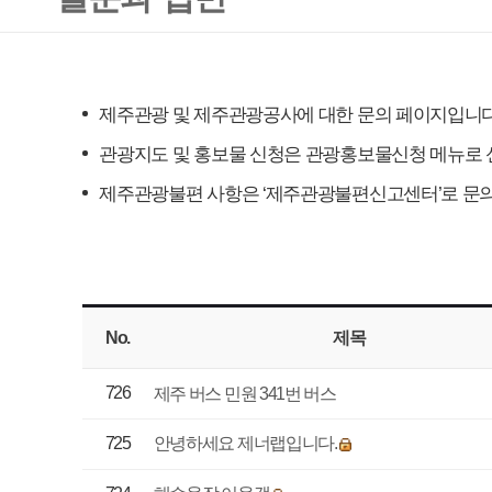
관광지도 및 홍보물 신청은 관광홍보물신청 메뉴로 신청하시기 바랍니다
제주관광불편 사항은 ‘제주관광불편신고센터’로 문의드립니다.
No.
제목
작성
726
최명
제주 버스 민원 341번 버스
725
안녕하세요 제너랩입니다.
김현
724
해수욕장 이용객
송은
723
관굉안내통역사 필기
DON
722
제주도 올레길 백패킹
김명
721
제주도 홍보 자료 및 영상
임수
720
제주 관광 지원금 관련 문의
임지
719
관광통역안내사 시험이 년마다 2…
LI JINH