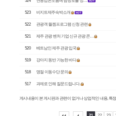
518
명절 이동수단 문의
최예
517
과제로 인해 질문드립니다.
박상
게시내용이 본 게시판과 관련이 없거나 상업적인 내용, 특정인이나 특정사안을 비
21
22
23
24
25
26
27
매우만족