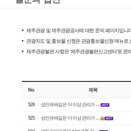
관광지도 및 홍보물 신청은 관광홍보물신청 메뉴로 신청하시기 바랍니다
제주관광불편 사항은 ‘제주관광불편신고센터’로 문의드립니다.
No.
제목
작성
526
성안유배길은 더 이상 관리가 …
이사
525
성안유배길은 더 이상 관리가 …
이사
524
연동검은오름에 탐방로를 정…
강상
523
비지트제주숙박소개
고종
522
관광객 월켐프로그램 신청 관련
이유
521
제주 관광 벤처 기업 신규 관광 콘…
유아
520
베트남인 제주 관광 입국
최정
519
강아지 동반 가능한 바다
김류