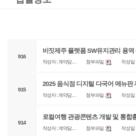
비짓제주 플랫폼 SW유지관리 용역 <협상에 의한 
916
작성자 : 계약담…
첨부파일 :
작성일 : 2025-04-28
조회 
2025 음식점 디지털 다국어 메뉴판 제작 및 보급 긴
915
작성자 : 계약담…
첨부파일 :
작성일 : 2025-04-14
조회 
로컬여행 관광콘텐츠 개발 및 통합홍보(긴급공고) <
914
작성자 : 계약담…
첨부파일 :
작성일 : 2025-04-10
조회 
제9차 동아시아농어업유산협의회(ERAHS) 국제컨퍼
913
작성자 : 계약담…
첨부파일 :
작성일 : 2025-04-08
조회 
2025년 비짓제주 SNS 채널 운영(긴급공고) <협상에
912
작성자 : 계약담…
첨부파일 :
작성일 : 2025-04-07
조회 
2025 이호 필터페스티벌 기획 및 운영 <협상에 의한