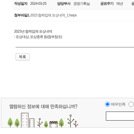
작성일자
2024-03-25
담당부서
경영기획실
공표주기
매년
첨부파일1.
2023 협력업체 포상내역_1.hwpx
2023년 협력업체 포상내역
- 포상대상, 포상종류 등(첨부참조)
매우만족