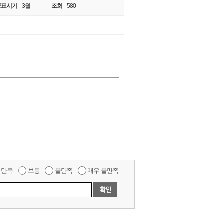
공표시기
3월
조회
580
만족
보통
불만족
매우 불만족