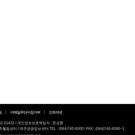
침
이메일무단수집거부
인트라넷
82-21432 / 개인정보보호책임자 : 문성환
터 / 제주관광정보센터 TEL : (064)740-6000 / FAX : (064)740-6090~1