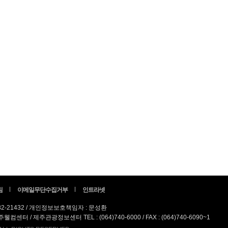
침
이메일무단수집거부
인트라넷
82-21432 / 개인정보보호책임자 : 문성환
터 / 제주관광정보센터 TEL : (064)740-6000 / FAX : (064)740-6090~1