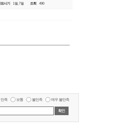
공표시기
1월, 7월
조회
490
만족
보통
불만족
매우 불만족