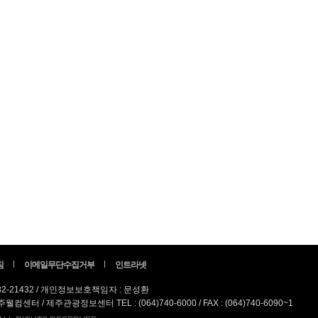
침
이메일무단수집거부
인트라넷
82-21432 / 개인정보보호책임자 : 문성환
터 / 제주관광정보센터 TEL : (064)740-6000 / FAX : (064)740-6090~1