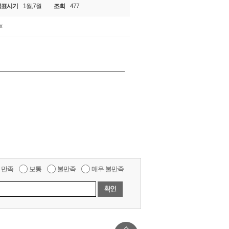
공표시기
1월,7월
조회
477
x
만족
보통
불만족
매우 불만족