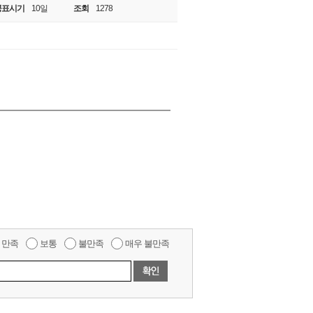
공표시기
10일
조회
1278
만족
보통
불만족
매우 불만족