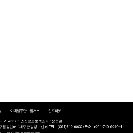
침
이메일무단수집거부
인트라넷
82-21432 / 개인정보보호책임자 : 문성환
터 / 제주관광정보센터 TEL : (064)740-6000 / FAX : (064)740-6090~1