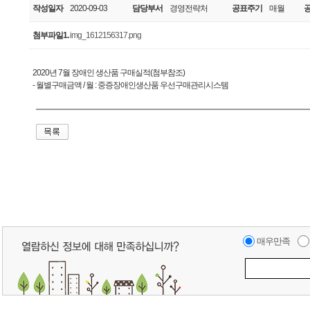
작성일자
2020-09-03
담당부서
경영전략처
공표주기
매월
첨부파일1.
img_1612156317.png
2020년 7월 장애인 생산품 구매실적(첨부참조)
- 월별구매금액 / 월 : 중증장애인생산품 우선구매관리시스템
매우만족