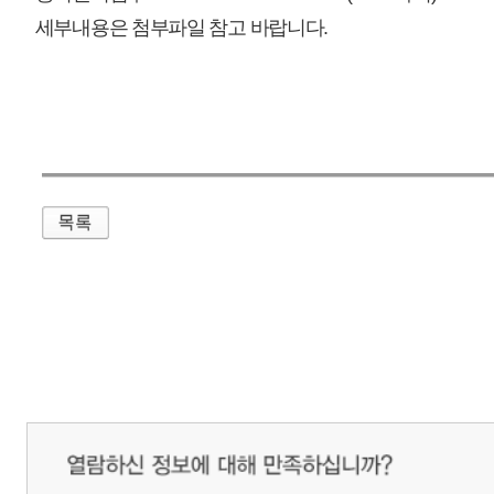
매우만족
개인정보처리방침
영상정보처리기기 운영관리방침
이메일무단수집거부
제주관광공사 사장 : 고승철 / 사업자등록번호 : 616-82-21432 / 개인정보보호
(63122) 제주특별자치도 제주시 선덕로 23(연동) 제주웰컴센터 / 제주관광정보센터 TEL : 
COPYRIGHT ⓒ JEJU TOURISM ORGANIZATION. ALL RIGHTS RESERVE