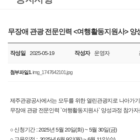
작성일
2025-05-19
작성자
운영자
조회
2211
첨부파일1.
img_1747642101.jpg
제주관광공사에서는 모두를 위한 열린관광지로 나아가기 위해
무장애 관광 전문인력 `여행활동지원사` 양성과정 참가자를 모집합니다.
○ 신청기간 : 2025년 5월 20일(화) ~ 5월 30일(금)
○ 교육일정 : 2025년 6월 9일(월) ~ 6월 11일(수)
○ 교육장소 : 제주고용복지플러스센터 5층 (위치: 제주시 중앙로 165)
○ 선정기준 : 만 40세 이상 제주도민, 자격증 소지자* 우선 선정
(* 관광안내사, 사회복지사, 장애인활동지원사 자격증 소지자 우선 
○ 모집인원 : 총 30명
064-702-4505
○ 참가신청 : 제주중장년내일센터 전화신청