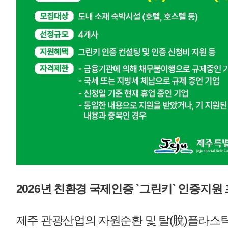
□ 공 모 명 : 2026년 친환경 국제인증 ‘그린키’ 지원 프로그
□ 신청기간 : 2026. 4. 1(수). ~ 4. 30.(수), 14시까지
※선착순 4개사 모집 완료시 조기종료될 수 있음
□
모집대상 : 도내 소재 숙박시설 (호텔, 호스텔 등)
□
선정업체수 : 4개사
□
지원혜택 : 그린키 인증 컨설팅, 신청비 등 지원
□
신청방법 : 참가신청서 작성 및 전자우편 (hrjo@ijto.or.kr
□
선정방법 : 참가신청서 접수 선착순 4개사 선정
□
문의처 : 064-740-6933
자
세한 사항은 첨부된 공고문 및 신청양식 참고 바랍니다.