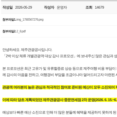
작성일
2026-05-29
작성자
운영자
조회
14679
첨부파일1.
img_1780567276.png
첨부파일2.
2_8.pdf
안녕하세요. 제주관광공사입니다.
「2박 이상 체류 개별관광객 대상 감사 프로모션」에 보내주신 많은 관심과 
본 프로모션은 최근 고유가 및 유류할증료 상승 등으로 제주여행 비용 부담이
께 감사의 마음을 전하고, 여행경비 부담을 조금이나마 덜어드리고자 마련된 
관광객 여러분의 높은 관심과 적극적인 참여로 준비된 예산이 모두 소진되어
이에 따라 당초 계획되었던 제주관광공사 중문면세점 2차 운영(2026. 6. 15.~6.
예상보다 빠른 예산 소진으로 인해 더 많은 분들께 혜택을 제공하지 못하게 된