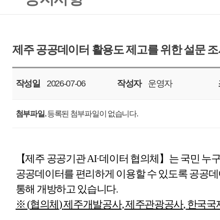
작성일
2026-07-06
작성자
운영자
조회
303
첨부파일.
등록된 첨부파일이 없습니다.
【
제주 공공기관
AI·
데이터 협의체
】
는 국민 누구나 협의체가 
공공데이터를 편리하게 이용할 수 있도록 공공데이터 포털
(www.d
통해 개방하고 있습니다
.
※ (
협의체
)
제주개발공사
,
제주관광공사
,
한국국제교류재단
,
공
본 설문은 국민 여러분의 공공데이터 제도 인지도
,
활용 경험
,
불
필요사항을 파악하여 수요자 맞춤형 정보 제공 및 서비스 개선에
실시됩니다
.
바쁘시더라도 잠시 시간을 내어 귀중한 의견을 부
·
조사대상
:
공공데이터에 관심이 있는 국민 누구나
·
조사기간
: 7.6.(
월
) ~ 7.17.(
금
)
·
조사내용
:
공공데이터 활용
/
경험
/
인지도
/
수요
,
개선 의견
·
참여방법
:
온라인
(
모아폼
)
설문
(
https://moaform.com/q/JyNp0o
)