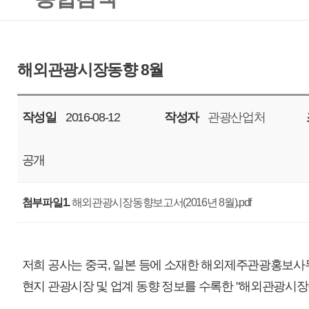
작성일
2016-08-12
작성자
관광산업처
조회
19102
공개
첨부파일1.
해외관광시장동향보고서(2016년 8월).pdf
저희 공사는 중국, 일본 등에 소재한 해외제주관광홍보사무소와 연계하여
현지 관광시장 및 업계 동향 정보를 수록한 "해외관광시장동향"을 발간하였
모쪼록 이용하시는 모든 분들께 도움이 되기를 기원합니다.
본 자료에 대한 문의는 제주관광공사 관광산업처 연구조사팀(064-740-6944,