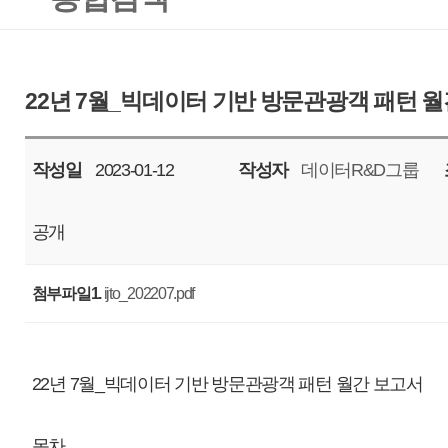
작성일
2023-01-12
작성자
데이터R&D그룹
조회
9076
공개
첨부파일1.
ijto_202207.pdf
22년 7월_빅데이터 기반 방문관광객 패턴 월간 보고서
목차
0. 분석기준 및 해석 시 유의사항
1. 제주특별자치도 전체 방문객 분석
2. 제주시 방문객 분석
3. 서귀포시 방문객 분석
4. 행정동 단위 방문객 분석
* 해당 보고서는 분석 기간이 소요되어, 분석 대상 월의 60일 이후에 배포됩
60일 이후 바로 보고서가 필요 시, 아래 URL로 회원 가입 후 이용 가능합니다