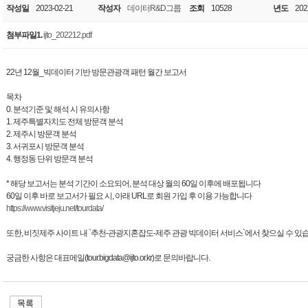
작성일
2023-02-21
작성자
데이터R&D그룹
조회
10528
년도
202
첨부파일1.
ijto_202212.pdf
22년 12월_빅데이터 기반 방문관광객 패턴 월간 보고서
목차
0. 분석기준 및 해석 시 유의사항
1. 제주특별자치도 전체 방문객 분석
2. 제주시 방문객 분석
3. 서귀포시 방문객 분석
4. 행정동 단위 방문객 분석
* 해당 보고서는 분석 기간이 소요되어, 분석 대상 월의 60일 이후에 배포됩니다
60일 이후 바로 보고서가 필요 시, 아래 URL로 회원 가입 후 이용 가능합니다
https://www.visitjeju.net/tourdata/
또한, 비짓제주 사이트 내 `추천-관광지혼잡도-제주 관광 빅데이터 서비스`에서 찾으실 수 있
궁금한 사항은 대표메일(tour.bigdata@ijto.or.kr)로 문의바랍니다.