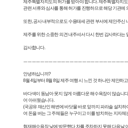
8월 4일부터 8월 8일 제주 여행 시 느낀 것 하나만 제안하고자 합니다.
바다색이 동남아 못지 않게 아름다운 해수욕장이 많습니다. 근데 그 자연을 이용
어 아쉬웠습니다.
(국공유 재산인 해변에 바닷물 바로 앞까지 파라솔 설치하여, 현실적으로는 시
여 돈을 버는 그 주체들은 누구이고 이를 방치하는 지자체는 무엇이며, 기분 나빠
협재해수욕장 낮에 방문했다 차를 주차하지 못해 다음날 아침에 일찍 방문했습
주차장, 도로, 해변 온 천지에 쓰레기가 굴러다니고,
해변 도로에서 해변으로 내려가는 화산암으로 만들어진 장애인용 보도에는 찌
(함덕해수욕장, 산양해수욕장 등 정도의 차이는 있으나 지저분함을 느낀 것은 동
1차는 이용객들의 문제이나 자연을 이용해 돈을 버는 수익자의 관리 노력도 필
우리보다 경제적으로 못한 동남아 바닷가에도 아침에 동트기전 해변과 주변을 
1시간정도 있을 예정이었으나 너무 더럽고 불쾌하여 바로 자리를 떴습니다.
집사람과 다음부터는 동남아로 가자고 했습니다.
공유수면점유허가를 받는 자에게 청소/관리 의무를 같이 부과하거나,
공유수면점유허가 시 사용료에 청소비를 포함하여 징수한 후 지자체가 청소/관리
저희처럼 아름다운 자연에 이끌려 방문했다가,
그 자연이 방치되고 오염되는 것에 실망하여 다시 방문할 의사가 없어지는 사람
한 말씀드렸습니다.