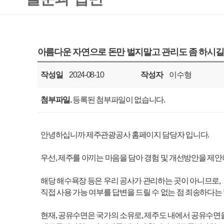
작성일
2024-08-10
작성자
이수형
조회
1959
첨부파일.
등록된 첨부파일이 없습니다.
안녕하십니까 제주관광공사 홈페이지 담당자 입니다.
우선, 제주를 아끼는 마음을 담아 경험 및 개선방안을 제안해 주셔서 감사합니다
해당 해수욕장 등은 우리 공사가 관리하는 곳이 아니므로,
직접 사용 가능 여부를 답변을 드릴 수 없는 점 죄송하다는 말씀 드립니다.
현재, 공유수면은 국가의 소유로, 제주도 내에서 공유수면을 점유하거나 사용
제주특별자치도의 허가를 받아야 합니다. 제주특별자치도 해양수산국에서 관련
관련 서류와 심사를 통해 허가를 진행하므로 해당 기관에 의견 전달 할 수 잇도
또한, 공사 내부적으로도 수용태세 관련 부서에 제안주신 내용 공유할 수 있도록
제주를 위한 소중한 의견 내주셔서 다시 한번 감사하다는 말씀 드립니다.
감사합니다.
ㅡㅡㅡㅡㅡㅡㅡㅡㅡㅡㅡㅡㅡㅡㅡㅡㅡㅡㅡㅡㅡㅡㅡㅡㅡㅡㅡㅡㅡㅡㅡㅡㅡㅡ
안녕하십니까?