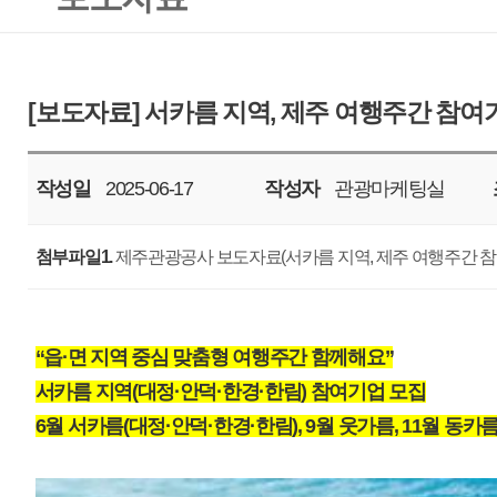
작성일
2025-06-17
작성자
관광마케팅실
조회
854
첨부파일1.
제주관광공사 보도자료(서카름 지역, 제주 여행주간 참여기업 모집_250617).
“읍·면 지역 중심 맞춤형 여행주간 함께해요”
서카름 지역(대정·안덕·한경·한림) 참여기업 모집
6월 서카름(대정·안덕·한경·한림), 9월 웃가름, 11월 동카름 등 지역여행주간