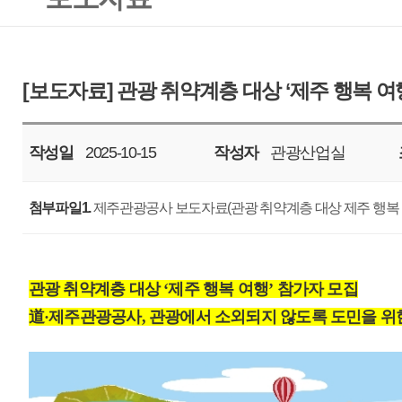
작성일
2025-10-15
작성자
관광산업실
조회
997
첨부파일1.
제주관광공사 보도자료(관광 취약계층 대상 제주 행복 여행 참가자 모집_25101
관광 취약계층 대상 ‘제주 행복 여행’ 참가자 모집
道·제주관광공사, 관광에서 소외되지 않도록 도민을 위한 따뜻한 여행 지