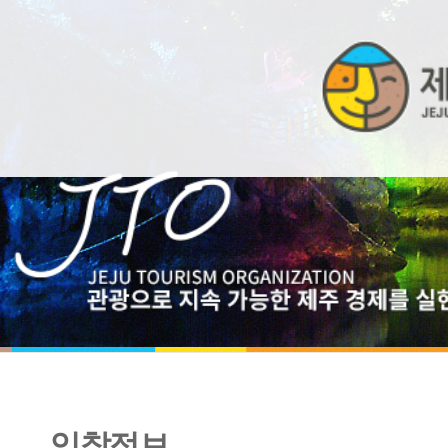
입찰정보
「도전! J-스타트업」 액셀러레이팅 운영 [협상에 의한 계약