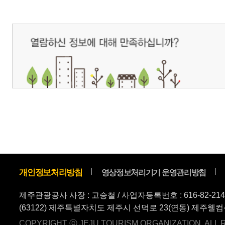
(63122) 제주특별자치도 제주시 선덕로 23(연동) 제주웰컴센터 / 제주관광정보센터 TEL : 
COPYRIGHT ⓒ JEJU TOURISM ORGANIZATION. ALL RIGHTS RESERVE