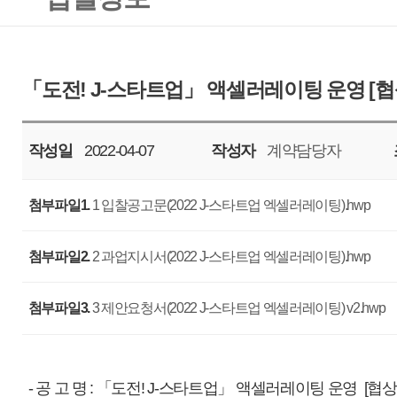
작성일
2022-04-07
작성자
계약담당자
조회
6291
첨부파일1.
1 입찰공고문(2022 J-스타트업 엑셀러레이팅).hwp
첨부파일2.
2 과업지시서(2022 J-스타트업 엑셀러레이팅).hwp
첨부파일3.
3 제안요청서(2022 J-스타트업 엑셀러레이팅) v2.hwp
- 공 고 명 : 「도전! J-스타트업」 액셀러레이팅 운영 [협상에 의한 계약]
- 과업기간 : 계약일로부터 2022년 11월 18일 까지
- 사업예산 : 금팔천만원(￦80,000,000), VAT포함
- 입찰마감일자 : 2022. 04. 18. (월), 11:00 까지
- 제안평가회 일자 : 2022. 04. 22. (금), 13:00 예정 / 우리공사 회의실
※ 상기일정은 우리 공사 사정에 따라 변경될 수 있습니다.
- 입찰방법 : 총액입찰, 제한경쟁, 협상에 의한 계약
- 세부사항 : 첨부파일을 참조하여 주십시오