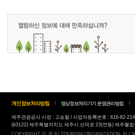
(63122) 제주특별자치도 제주시 선덕로 23(연동) 제주웰컴센터 / 제주관광정보센터 TEL : 
COPYRIGHT ⓒ JEJU TOURISM ORGANIZATION. ALL RIGHTS RESERVE