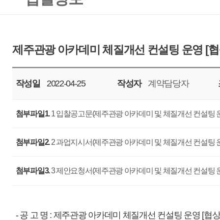
작성일
2022-04-25
작성자
계약담당자
조회
6048
첨부파일1.
1 입찰공고문(제주관광 아카데미 및 체질개선 컨설팅 운영).hwp
첨부파일2.
2 과업지시서(제주관광 아카데미 및 체질개선 컨설팅 운영).hwp
첨부파일3.
3 제안요청서(제주관광 아카데미 및 체질개선 컨설팅 운영).hwp
- 공 고 명 : 제주관광 아카데미 체질개선 컨설팅 운영 [협상에 의한 계약]
- 과업기간 : 계약일로부터 2022년 12월 09일 까지
- 사업예산 : 금일억팔백만원정(￦108,000,000), 부가세 포함
- 입찰마감일자 : 2022. 05. 09. (월), 11:00 까지
- 제안평가회 일자 : 2022. 05. 13. (금), 14:00 예정 / 우리공사 회의실
※ 상기일정은 우리 공사 사정에 따라 변경될 수 있습니다.
- 입찰방법 : 총액입찰, 제한경쟁, 협상에 의한 계약
- 세부사항 : 첨부파일을 참조하여 주십시오