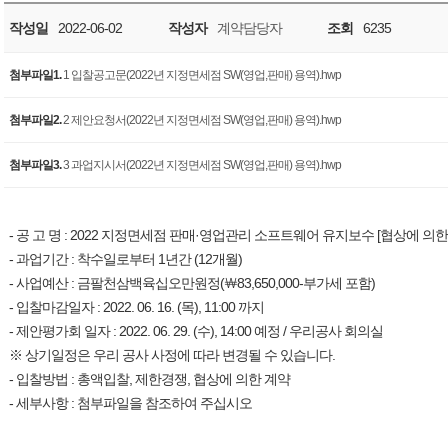
작성일
2022-06-02
작성자
계약담당자
조회
6235
첨부파일1.
1 입찰공고문(2022년 지정면세점 SW(영업,판매) 용역).hwp
첨부파일2.
2 제안요청서(2022년 지정면세점 SW(영업,판매) 용역).hwp
첨부파일3.
3 과업지시서(2022년 지정면세점 SW(영업,판매) 용역).hwp
- 공 고 명 : 2022 지정면세점 판매·영업관리 소프트웨어 유지보수 [협상에 의한
- 과업기간 : 착수일로부터 1년간 (12개월)
- 사업예산 : 금팔천삼백육십오만원정(￦83,650,000-부가세 포함)
- 입찰마감일자 : 2022. 06. 16. (목), 11:00 까지
- 제안평가회 일자 : 2022. 06. 29. (수), 14:00 예정 / 우리공사 회의실
※ 상기일정은 우리 공사 사정에 따라 변경될 수 있습니다.
- 입찰방법 : 총액입찰, 제한경쟁, 협상에 의한 계약
- 세부사항 : 첨부파일을 참조하여 주십시오