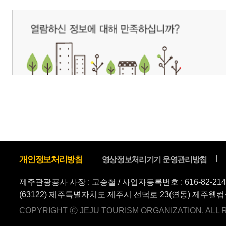
COPYRIGHT ⓒ JEJU TOURISM ORGANIZATION. ALL RIGHTS RESERVE