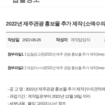
작성일
2022-08-26
작성자
계약담당자
조회
5826
첨부파일1.
1 입찰공고문(2022년 제주 관광 홍보물 추가 제작).hwp
첨부파일2.
2 과업지시서(2022년 제주 관광 홍보물 추가 제작).hwp
- 공 고 명 : 2022년 제주관광 홍보물 추가 제작 [수의견적제출]
- 과업기간 : 계약일로부터 2022년 12월 16일 까지
- 세부내용 : 붙임 ‘과업지시서’ 참조
- 입찰마감 : 2022. 08. 31. (수), 10:00 까지
- 개찰일자 : 2022. 08. 31. (수), 11:00
- 개찰장소 : 제주관광공사 계약담당 PC
- 기초금액 : 금육천구백칠십삼만구천원정(₩69,739,000) / 부가세 포함
(추정가격 63,399,091원, 부가가치세 6,339,909원)
※ 상기일정은 우리 공사 사정에 따라 변경될 수 있습니다.