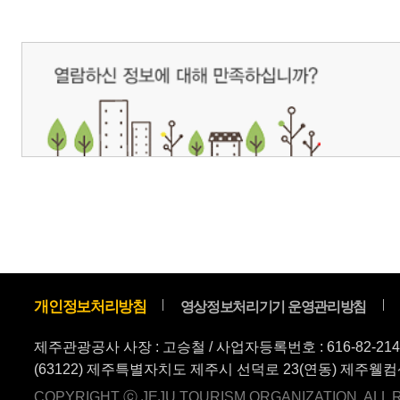
(63122) 제주특별자치도 제주시 선덕로 23(연동) 제주웰컴센터 / 제주관광정보센터 TEL : 
COPYRIGHT ⓒ JEJU TOURISM ORGANIZATION. ALL RIGHTS RESERVE