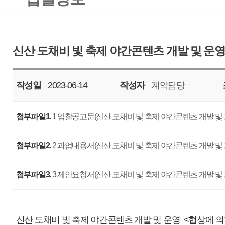
작성일
2023-06-14
작성자
계약담당
조회
5137
첨부파일1.
1 입찰공고문(신산 도채비 빛 축제 야간콘텐츠 개발 및 운영).hwp
첨부파일2.
2 과업내용서(신산 도채비 빛 축제 야간콘텐츠 개발 및 운영).hwp
첨부파일3.
3 제안요청서(신산 도채비 빛 축제 야간콘텐츠 개발 및 운영) v2.hwp
신산 도채비 빛 축제 야간콘텐츠 개발 및 운영 <협상에 의한 계약>
- 공 고 명 : ‘신산 도채비 빛 축제’ 야간콘텐츠 개발 및 운영 <협상에 의한 계약
- 과업기간 : 계약일로부터 2023년 12월 15일 까지
- 사업예산 : 금이억칠천만원정(￦270,000,000), 부가세 포함
- 입찰마감일자 : 2023. 07. 05. (수), 11:00 까지
- 제안평가회 일자 : 2023. 07. 07. (금), 14:00 예정 / 우리공사 회의실
※ 상기일정은 우리 공사 사정에 따라 변경될 수 있습니다.
- 입찰방법 : 총액입찰, 제한경쟁, 협상에 의한 계약
- 세부사항 : 첨부파일을 참조하여 주십시오