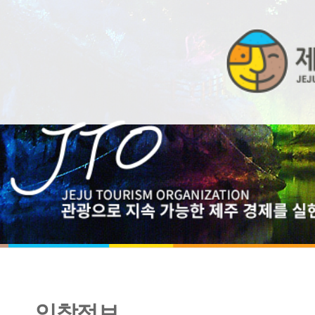
입찰정보
신산 도채비 빛 축제 야간콘텐츠 개발 및 운영 <협상에 의한