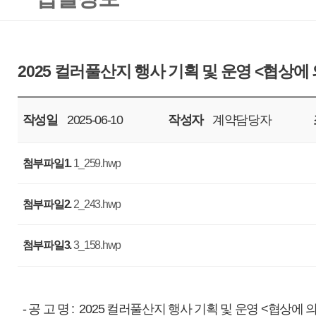
작성일
2025-06-10
작성자
계약담당자
조회
933
첨부파일1.
1_259.hwp
첨부파일2.
2_243.hwp
첨부파일3.
3_158.hwp
- 공 고 명 : 2025 컬러풀산지 행사 기획 및 운영 <협상에 의한 계약>
- 과업기간 : 계약체결일로부터 2025. 10. 17
- 사업예산 : 금이억일천구백구십만원정(￦219,900,000), 부가세 포함
- 입찰마감일자 : 2025. 6. 23. (월), 11:00 까지
- 제안평가회 일자 : 2025. 6. 27. (금), 13:00 예정 / 우리공사 회의실
※ 상기일정은 우리 공사 사정에 따라 변경될 수 있습니다.
- 입찰방법 : 총액입찰, 제한경쟁, 협상에 의한 계약
- 세부사항 : 첨부파일을 참조하여 주십시오