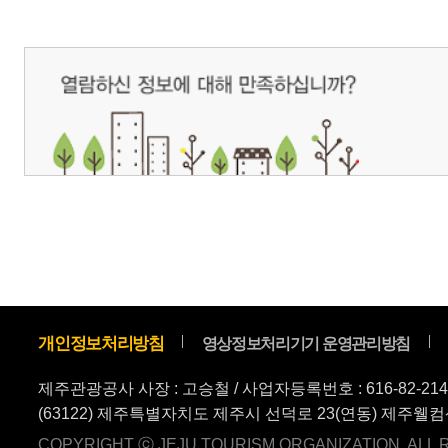
(63122) 제주특별자치도 제주시 선덕로 23(연동) 제주웰컴센터 / 제주관광정보센터 TEL : 
COPYRIGHT ⓒ JEJU TOURISM ORGANIZATION. ALL RIGHTS RESERVE