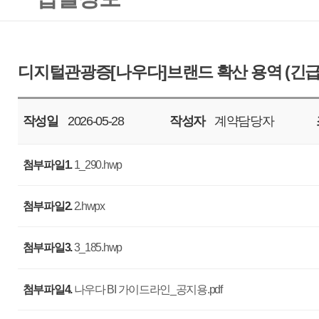
작성일
2026-05-28
작성자
계약담당자
조회
321
첨부파일1.
1_290.hwp
첨부파일2.
2.hwpx
첨부파일3.
3_185.hwp
첨부파일4.
나우다 BI 가이드라인_공지용.pdf
- 공 고 명 : 디지털관광증[나우다]브랜드 확산 용역 (긴급입찰) <협상에 의한
- 과업기간 : 계약일로부터 2026년 12월 18일 까지
- 사업예산 : 금오억일천구백구십만원정(￦519,900,000), 부가세 포함
- 입찰마감일자 : 2026. 06. 08. (월), 11:00 까지
- 제안평가회 일자 : 2026. 06. 11.(목) 14:00 예정 / 우리공사 회의실
※ 상기일정은 우리 공사 사정에 따라 변경될 수 있습니다.
- 입찰방법 : 총액입찰, 제한경쟁, 협상에 의한 계약
- 세부사항 : 조달청 나라장터 및 첨부파일을 참조하여 주십시오