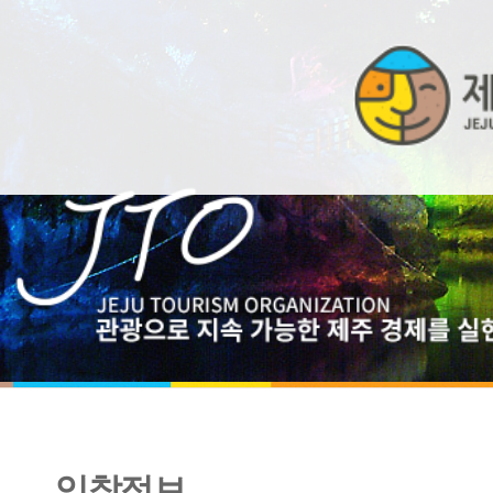
입찰정보
디지털관광증[나우다]브랜드 확산 용역 (긴급입찰) <협상에