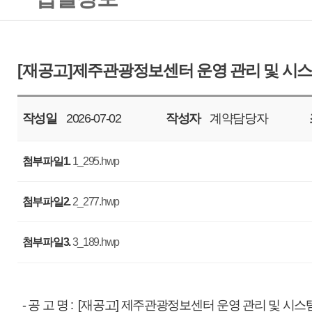
작성일
2026-07-02
작성자
계약담당자
조회
292
첨부파일1.
1_295.hwp
첨부파일2.
2_277.hwp
첨부파일3.
3_189.hwp
- 공 고 명 : [재공고] 제주관광정보센터 운영 관리 및 시스템 ASP 용역 <협상
- 과업기간 : 2026년 7월 11일 ~ 2028년 7월 10일(총24개월, 장기계속)
- 사업예산 : 금구억팔천이백육십만육천원정(￦982,606,000), 부가세 포함
- 입찰마감일자 : 2026. 07. 13. (월), 11:00 까지
- 제안평가회 일자 : 2026. 07. 15.(수) 14:00 예정 / 우리공사 회의실
※ 상기일정은 우리 공사 사정에 따라 변경될 수 있습니다.
- 입찰방법 : 총액입찰, 일반경쟁, 협상에 의한 계약
- 세부사항 : 조달청 나라장터 및 첨부파일을 참조하여 주십시오