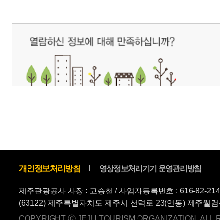
(63122) 제주특별자치도 제주시 선덕로 23(연동) 제주웰컴센터 / 제주관광정보센터 TEL : 
COPYRIGHT ⓒ JEJU TOURISM ORGANIZATION. ALL RIGHTS RESERVE