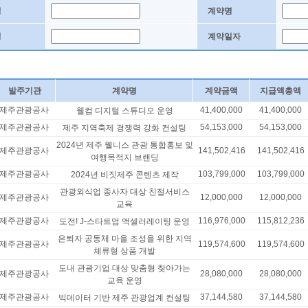
명
계약명
명
계약일자
발주기관
계약명
계약금액
지급액총액
제주관광공사
41,400,000
41,400,000
웰컴 디지털 스튜디오 운영
제주관광공사
54,153,000
54,153,000
제주 지역축제 경쟁력 강화 컨설팅
2024년 제주 웰니스 관광 통합홍보 및
제주관광공사
141,502,416
141,502,416
여행목적지 브랜딩
제주관광공사
103,799,000
103,799,000
2024년 비짓제주 콘텐츠 제작
관광외식업 종사자 대상 친절서비스
제주관광공사
12,000,000
12,000,000
교육
제주관광공사
116,976,000
115,812,236
도전! J-스타트업 액셀러레이팅 운영
은퇴자 공동체 마을 조성을 위한 지역
제주관광공사
119,574,600
119,574,600
체류형 상품 개발
도내 관광기업 대상 맞춤형 찾아가는
제주관광공사
28,080,000
28,080,000
교육 운영
제주관광공사
37,144,580
37,144,580
빅데이터 기반 제주 관광업계 컨설팅