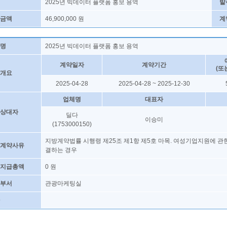
2025년 빅데이터 플랫폼 홍보 용역
발
금액
46,900,000 원
계
명
2025년 빅데이터 플랫폼 홍보 용역
계약일자
계약기간
(또
개요
2025-04-28
2025-04-28 ~ 2025-12-30
업체명
대표자
상대자
딜다
이승미
(1753000150)
지방계약법률 시행령 제25조 제1항 제5호 마목. 여성기업지원에 관
계약사유
결하는 경우
지급총액
0 원
부서
관광마케팅실