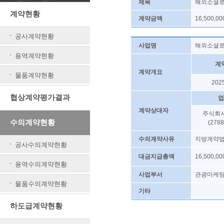
제목
해외소셜로
계약현황
계약금액
16,500,00
공사계약현황
사업명
해외소셜로
용역계약현황
계
계약개요
물품계약현황
202
협상계약평가결과
업
계약상대자
주식회
수의계약현황
(2788
수의계약사유
지방계약법
공사수의계약현황
16,500,0
대금지급총액
용역수의계약현황
사업부서
관광마케
물품수의계약현황
기타
하도급계약현황