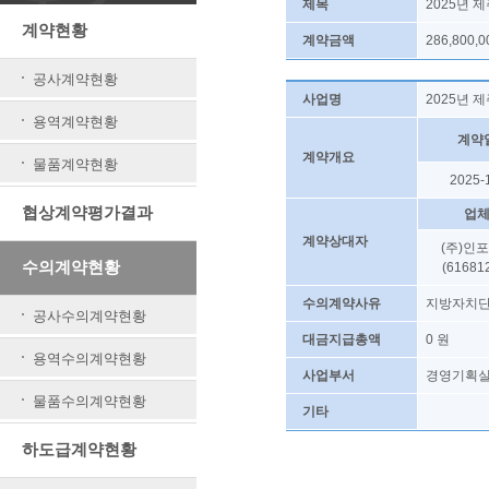
제목
2025년
계약현황
계약금액
286,800,
공사계약현황
사업명
2025년
용역계약현황
계약
계약개요
물품계약현황
2025-
협상계약평가결과
업
계약상대자
(주)인
수의계약현황
(61681
수의계약사유
지방자치단
공사수의계약현황
대금지급총액
0 원
용역수의계약현황
사업부서
경영기획
물품수의계약현황
기타
하도급계약현황