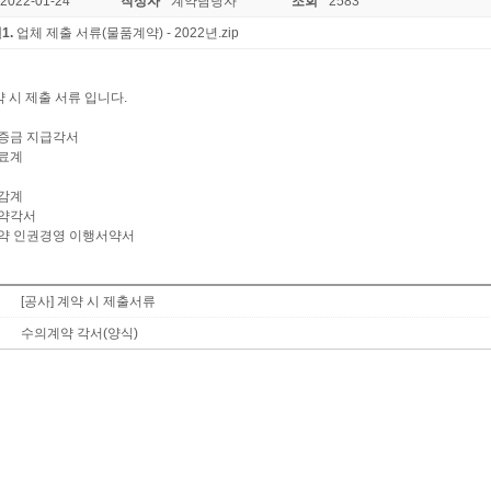
2022-01-24
작성자
계약담당자
조회
2583
1.
업체 제출 서류(물품계약) - 2022년.zip
 시 제출 서류 입니다.
보증금 지급각서
완료계
인감계
계약각서
계약 인권경영 이행서약서
[공사] 계약 시 제출서류
수의계약 각서(양식)