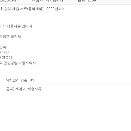
2022-01-24
작성자
계약담당자
조회
2109
1.
업체 제출 서류(용역계약) - 2022년.zip
약 시 제출서류 입니다.
보증금 지급각서
인감계
약 각서
 / 완료계
계약 인권경영 이행서약서
이전글이 없습니다.
[공사] 계약 시 제출서류