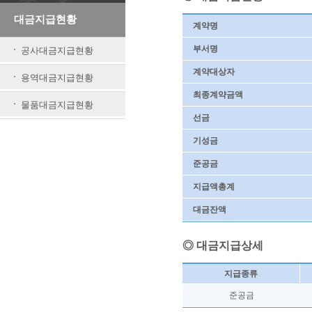
대금지급현황
계약명
부서명
공사대금지급현황
계약대상자
용역대금지급현황
최종계약금액
물품대금지급현황
선금
기성금
준공금
지급액총계
대금잔액
◎ 대금지급상세
지급종류
준공금