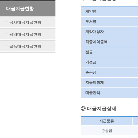
대금지급현황
계약명
부서명
공사대금지급현황
계약대상자
용역대금지급현황
최종계약금액
물품대금지급현황
선금
기성금
준공금
지급액총계
대금잔액
◎ 대금지급상세
지급종류
준공금