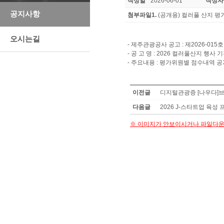
작성일
2026-06-01
작성자
공지사항
첨부파일1.
(공개용) 컬러풀 산지 평
오시는길
- 제주관광공사 공고 : 제2026-015호
- 공 고 명 : 2026 컬러풀산지 행사 
- 주요내용 : 평가위원별 점수내역 공
이전글
디지털관광증 [나우다]브
다음글
2026 J-스타트업 육성
※ 이미지가 안보이시거나 파일다