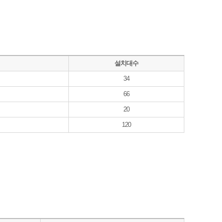
설치대수
34
66
20
120