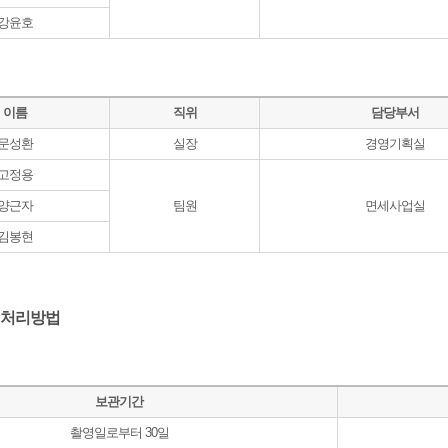
강윤호
이름
직위
담당부서
문성환
실장
경영기획실
고정용
양근자
팀원
면세사업실
김봉현
및 처리방법
보관기간
촬영일로부터 30일