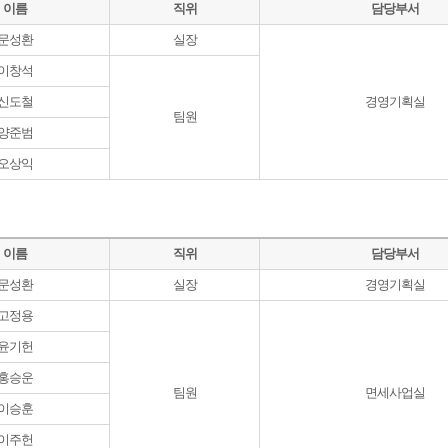
이름
직위
담당부서
문성환
실장
이창석
신도철
경영기획실
팀원
양준범
오상익
이름
직위
담당부서
문성환
실장
경영기획실
고정용
윤기헌
홍승운
팀원
면세사업실
이승훈
이주헌