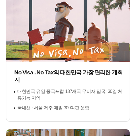
No Visa . No Tax의 대한민국 가장 편리한 개최
지
대한민국 유일 중국포함 187개국 무비자 입국, 30일 체
류가능 지역
국내선 : 서울-제주 매일 300여편 운항