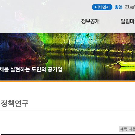
좋음
21㎍
미세먼지
정책연구