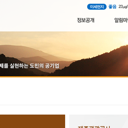
좋음
23㎍
미세먼지