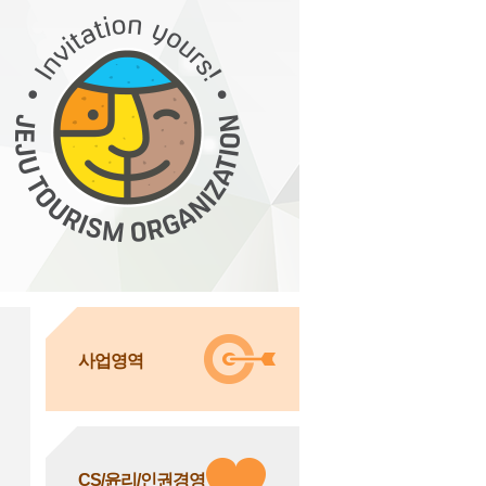
사업영역
CS/윤리/인권경영