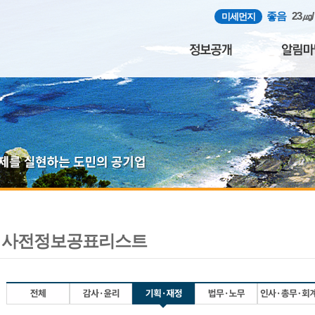
좋음
23㎍
미세먼지
사전정보공표리스트