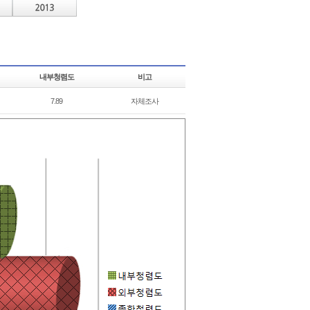
내부청렴도
비고
7.89
자체조사