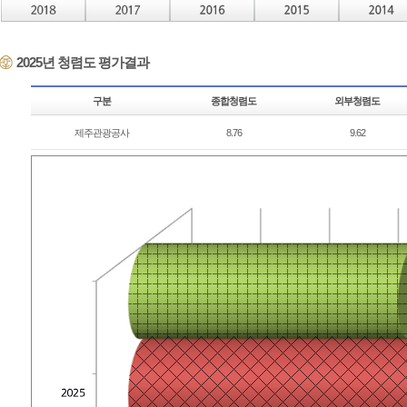
됨
2025년 청렴도 평가결과
구분
종합청렴도
외부청렴도
제주관광공사
8.76
9.62