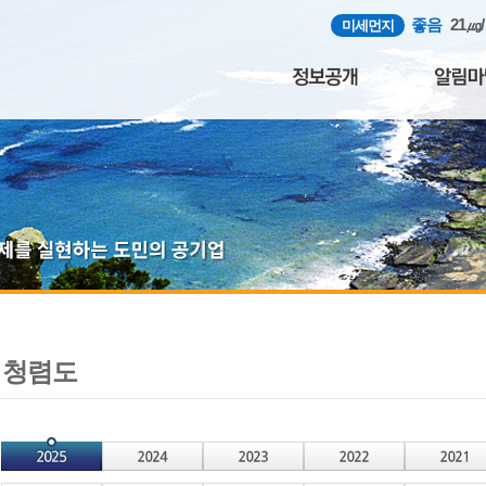
좋음
21㎍
미세먼지
청렴도
선
택