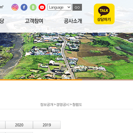
/㎥
정보공개 > 경영공시 >
청렴도